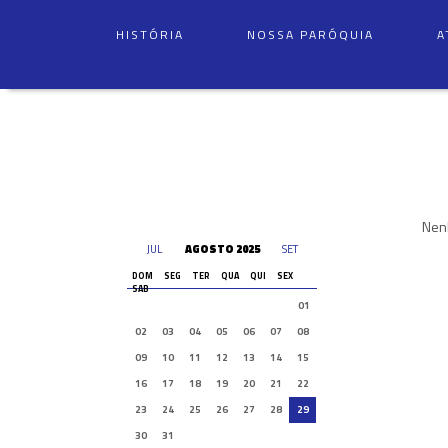
HISTÓRIA
NOSSA PARÓQUIA
A
Nenh
JUL
AGOSTO 2025
SET
DOM
SEG
TER
QUA
QUI
SEX
SAB
01
02
03
04
05
06
07
08
09
10
11
12
13
14
15
16
17
18
19
20
21
22
23
24
25
26
27
28
29
30
31