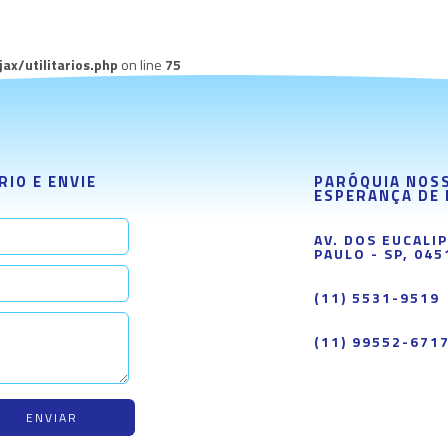
x/utilitarios.php
on line
75
IO E ENVIE
PARÓQUIA NOS
ESPERANÇA DE
AV. DOS EUCALI
PAULO - SP, 045
(11) 5531-9519
(11) 99552-671