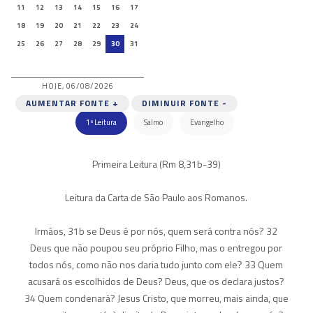
11
12
13
14
15
16
17
18
19
20
21
22
23
24
25
26
27
28
29
30
31
HOJE, 06/08/2026
AUMENTAR FONTE +
DIMINUIR FONTE -
1ª Leitura
Salmo
Evangelho
Primeira Leitura (Rm 8,31b-39)
Leitura da Carta de São Paulo aos Romanos.
Irmãos, 31b se Deus é por nós, quem será contra nós? 32
Deus que não poupou seu próprio Filho, mas o entregou por
todos nós, como não nos daria tudo junto com ele? 33 Quem
acusará os escolhidos de Deus? Deus, que os declara justos?
34 Quem condenará? Jesus Cristo, que morreu, mais ainda, que