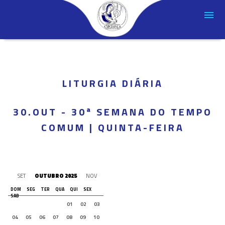
LITURGIA DIÁRIA
30.OUT - 30ª SEMANA DO TEMPO
COMUM | QUINTA-FEIRA
SET
OUTUBRO 2025
NOV
DOM
SEG
TER
QUA
QUI
SEX
SAB
01
02
03
04
05
06
07
08
09
10