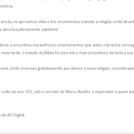
istória.
ncião se aproximou dele e lhe recomendou estudar a religião cristã através 
alma fica plenamente satisfeita”.
crituras e encontrou maravilhosos ensinamentos que antes não tinha conse
ais tarde, o estudo da Bíblia foi para ele o mais proveitoso de toda a sua 
ma, onde ensinava gratuitamente aos alunos a nova religião, considerada c
 volta do ano 165, sob o reinado de Marco Aurélio, o imperador a quem Just
de ACI Digital.