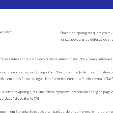
Chama-se apologista quem escreve
várias apologias ou defesas do cri
nteressantes sobre a vida dos cristãos antes do ano 200 e como celebravam
ão conservadas, as ‘Apologias’ e o ‘Diálogo com o Judeu Trifão’, “Justino p
aliza em Jesus Cristo, o Logos, isto é o Verbo eterno, a Razão eterna, a Razã
sua primeira Apologia, fez uma crítica implacável em relação à religião pagã
verdade”, disse Bento XVI.
Siquem, em Samaria. Seus pais eram pagãos, de origem grega, e lhe deram 