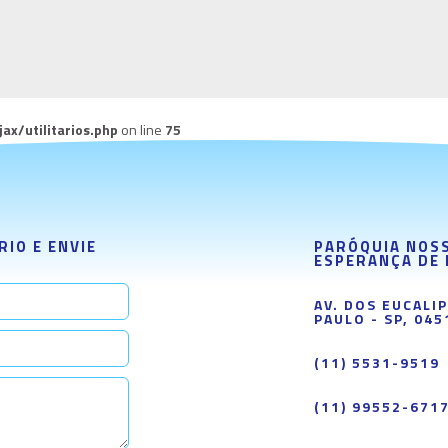
x/utilitarios.php
on line
75
IO E ENVIE
PARÓQUIA NOS
ESPERANÇA DE
AV. DOS EUCALI
PAULO - SP, 045
(11) 5531-9519
(11) 99552-671