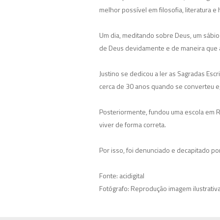
melhor possível em filosofia, literatura e h
Um dia, meditando sobre Deus, um sábio a
de Deus devidamente e de maneira que a 
Justino se dedicou a ler as Sagradas Es
cerca de 30 anos quando se converteu e, m
Posteriormente, fundou uma escola em Ro
viver de forma correta.
Por isso, foi denunciado e decapitado por
Fonte: acidigital
Fotógrafo: Reprodução imagem ilustrativa 