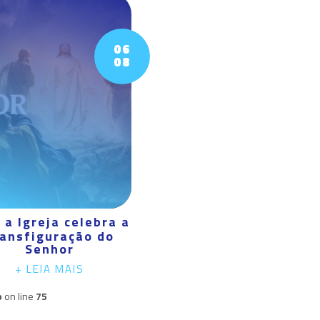
06
08
 a Igreja celebra a
ansfiguração do
Senhor
+ LEIA MAIS
p
on line
75