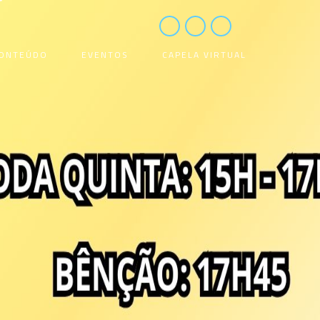
ONTEÚDO
EVENTOS
CAPELA VIRTUAL
Notice
:
Undefined
index: aceite in