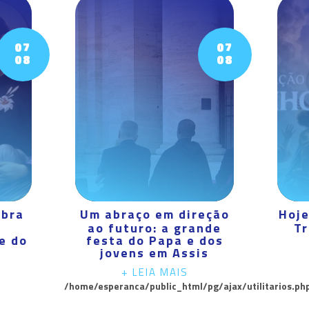
07
07
08
08
ebra
Um abraço em direção
Hoje
ao futuro: a grande
Tr
e do
festa do Papa e dos
jovens em Assis
+ LEIA MAIS
/home/esperanca/public_html/pg/ajax/utilitarios.ph